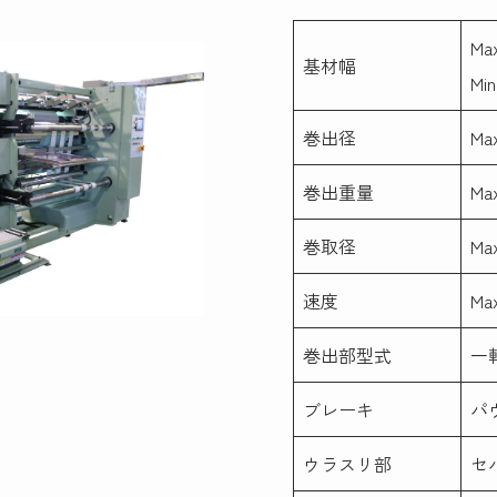
Ma
基材幅
Mi
巻出径
Ma
巻出重量
Max
巻取径
Ma
速度
Max
巻出部型式
一
ブレーキ
パ
ウラスリ部
セ