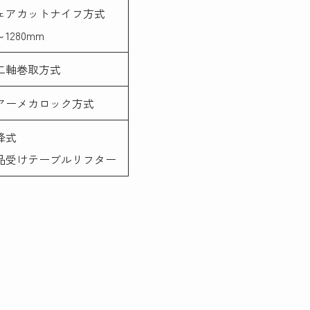
ェアカットナイフ方式
～1280mm
二軸巻取方式
アーメカロック方式
降式
品受けテーブルリフター