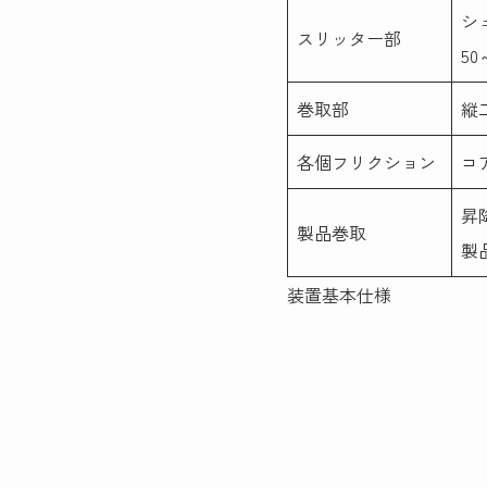
シ
スリッター部
50
巻取部
縦
各個フリクション
コ
昇
製品巻取
製
装置基本仕様